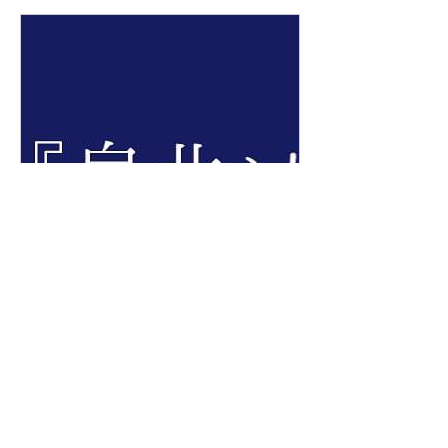
machitto.jp
【光明池】高校生の居場所事業を
よなよな展開！10月11日（金）
「泉北ソーシャルバーvol.3」が
泉北BASEのでんでんカフェにて
開催｜まちっと堺・泉北
やっと、秋がやってきましたね。皆さ
ん、いかがお過ごしですか？ジモトミ
ンの乙女です。 堺市南区、光明池...